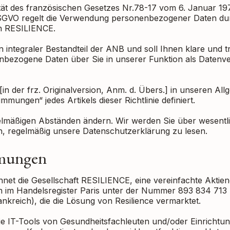
ität des französischen Gesetzes Nr.78-17 vom 6. Januar 1
 DSGVO regelt die Verwendung personenbezogener Daten dur
on RESILIENCE.
ein integraler Bestandteil der ANB und soll Ihnen klare und
nbezogene Daten über Sie in unserer Funktion als Datenv
[in der frz. Originalversion, Anm. d. Übers.] in unseren A
mmungen“ jedes Artikels dieser Richtlinie definiert.
egelmäßigen Abständen ändern. Wir werden Sie über wesentl
ch, regelmäßig unsere Datenschutzerklärung zu lesen.
mmungen
net die Gesellschaft RESILIENCE, eine vereinfachte Aktieng
n im Handelsregister Paris unter der Nummer 893 834 713 u
rankreich), die die Lösung von Resilience vermarktet.
ie IT-Tools von Gesundheitsfachleuten und/oder Einrichtu