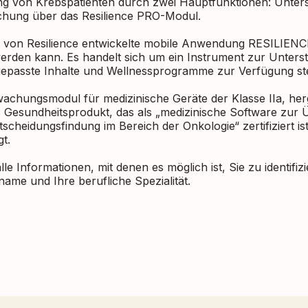
g von Krebspatienten durch zwei Hauptfunktionen: Unter
chung über das Resilience PRO-Modul.
 von Resilience entwickelte mobile Anwendung RESILIENC
erden kann. Es handelt sich um ein Instrument zur Unters
passte Inhalte und Wellnessprogramme zur Verfügung stel
rwachungsmodul für medizinische Geräte der Klasse IIa, he
tes Gesundheitsprodukt, das als „medizinische Software zu
tscheidungsfindung im Bereich der Onkologie“ zertifiziert 
t.
e Informationen, mit denen es möglich ist, Sie zu identifi
ame und Ihre berufliche Spezialität.