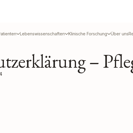
atienten
Lebenswissenschaften
Klinische Forschung
Über uns
R
tzerklärung – Pfle
24