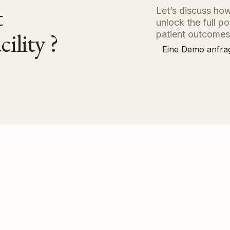
nt
Let’s discuss how
unlock the full p
ility ?
patient outcomes
Eine Demo anfra