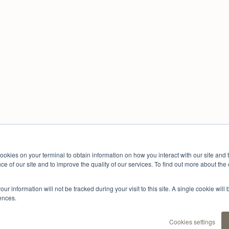
cookies on your terminal to obtain information on how you interact with our site an
e of our site and to improve the quality of our services. To find out more about th
our information will not be tracked during your visit to this site. A single cookie wil
ences.
Cookies settings