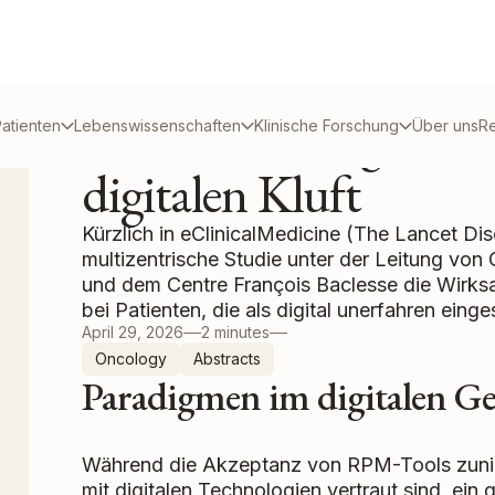
Telemonitoring in der
atienten
Lebenswissenschaften
Klinische Forschung
Über uns
R
digitalen Kluft
Kürzlich in eClinicalMedicine (The Lancet Dis
multizentrische Studie unter der Leitung von
und dem Centre François Baclesse die Wirk
bei Patienten, die als digital unerfahren eing
April 29, 2026
2 minutes
Oncology
Abstracts
Paradigmen im digitalen G
Während die Akzeptanz von RPM-Tools zunimm
mit digitalen Technologien vertraut sind, ein