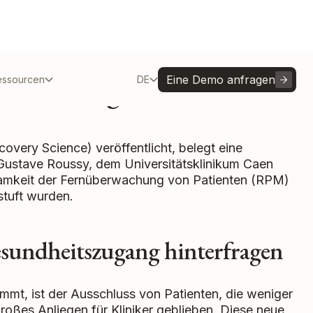
 Onkologie: Jenseits der
Eine Demo anfragen
essourcen
DE
covery Science) veröffentlicht, belegt eine
 Gustave Roussy, dem Universitätsklinikum Caen
samkeit der Fernüberwachung von Patienten (RPM)
estuft wurden.
esundheitszugang hinterfragen
t, ist der Ausschluss von Patienten, die weniger
 großes Anliegen für Kliniker geblieben. Diese neue