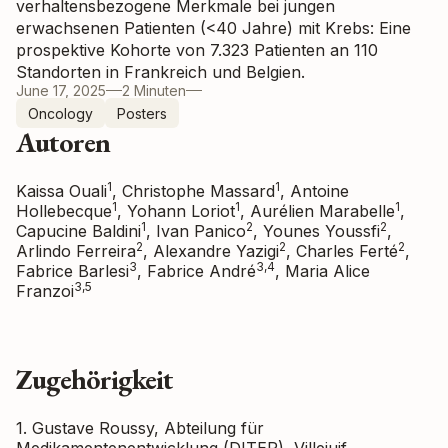
verhaltensbezogene Merkmale bei jungen
erwachsenen Patienten (<40 Jahre) mit Krebs: Eine
prospektive Kohorte von 7.323 Patienten an 110
Standorten in Frankreich und Belgien.
June 17, 2025
2 Minuten
Oncology
Posters
Autoren
1
1
Kaissa Ouali
, Christophe Massard
, Antoine
1
1
1
Hollebecque
, Yohann Loriot
, Aurélien Marabelle
,
1
2
2
Capucine Baldini
, Ivan Panico
, Younes Youssfi
,
2
2
2
Arlindo Ferreira
, Alexandre Yazigi
, Charles Ferté
,
3
3,4
Fabrice Barlesi
, Fabrice André
, Maria Alice
3,5
Franzoi
Zugehörigkeit
1. Gustave Roussy, Abteilung für