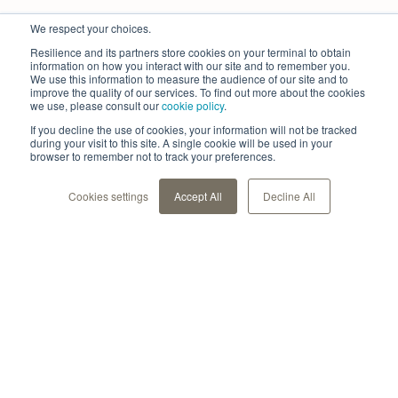
We respect your choices.
Resilience and its partners store cookies on your terminal to obtain
information on how you interact with our site and to remember you.
We use this information to measure the audience of our site and to
improve the quality of our services. To find out more about the cookies
we use, please consult our
cookie policy
.
If you decline the use of cookies, your information will not be tracked
during your visit to this site. A single cookie will be used in your
browser to remember not to track your preferences.
Cookies settings
Accept All
Decline All
Unsere Lösung
Für Gesundheitseinrichtungen
Für Life Sciences
Für Patienten
Für Forschende