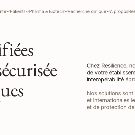
anté
Patients
Pharma & Biotech
Recherche clinique
À propos
Re
fiées
sécurisée
Chez Resilience, no
de votre établissem
interopérabilité ép
ques
Nos solutions son
et internationales l
et de protection d