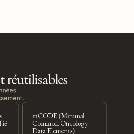
 réutilisables
onnées
issement.
s
mCODE (Minimal
fié
Common Oncology
Data Elements)