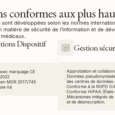
ns conformes aux plus hau
 sont développées selon les normes internation
n matière de sécurité de l’information et de d
s médicaux.
tions Dispositif
Gestion sécur
Approbation et collabor
a avec marquage CE
Données pseudonymisée
:2022
des centres de données 
éen MDR 2017/745
Conforme à la RGPD (U
sse IIa
Conforme HIPAA (États-
Mécanismes intégrés de
et de désinscription.