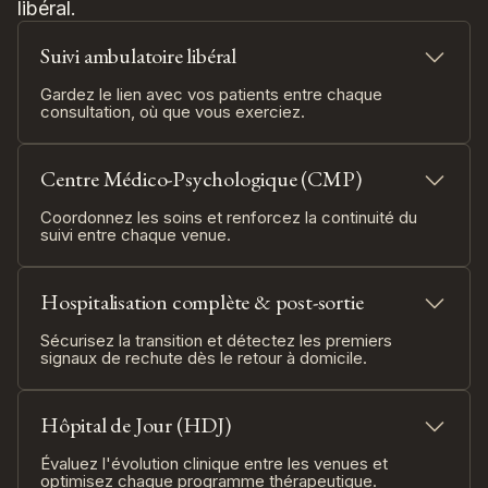
libéral.
Suivi ambulatoire libéral
Gardez le lien avec vos patients entre chaque
consultation, où que vous exerciez.
Recevez des données sur la sévérité des
symptômes, la tolérance et l'adhésion aux
traitements de vos patients entre deux rendez-
Centre Médico-Psychologique (CMP)
vous.
Détectez les variations d'humeur et les signes de
Coordonnez les soins et renforcez la continuité du
rechute.
suivi entre chaque venue.
Préparez chaque consultation avec une vision
Partagez l'information clinique entre psychiatres,
longitudinale de l'évolution clinique.
psychologues, IDEC et IPA.
Encouragez vos patients à rester acteurs de leur
Ajustez les plans de soins en équipe entre les
suivi grâce à des contenus de psychoéducation
Hospitalisation complète & post-sortie
venues.
accessibles entre les consultations.
Identifiez les patients à risque de décrochage avant
Sécurisez la transition et détectez les premiers
qu'ils ne disparaissent.
signaux de rechute dès le retour à domicile.
Optimisez la planification selon l'évolution clinique
Prolongez le suivi clinique au-delà de
réelle de chaque patient.
l'hospitalisation grâce aux auto-évaluations à
domicile.
Hôpital de Jour (HDJ)
Détectez les signaux de rechute pendant la phase
de transition, la plus à risque.
Évaluez l'évolution clinique entre les venues et
Sécurisez l'adhésion thérapeutique après la sortie
optimisez chaque programme thérapeutique.
grâce au suivi de l'observance.