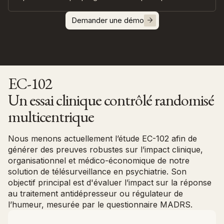
Visualisez la progression des symptômes sur
Maintenez le lien entre l'équipe hospitalière et le
l'ensemble du programme.
suivi ambulatoire.
Demander une démo
Complétez l'observation clinique par des données
patient déclarées entre les venues.
Renforcez l'engagement des patients en dehors
des temps de présence.
Optimisez la planification du programme selon
l'évolution de chaque patient.
EC-102
Un essai clinique contrôlé randomisé
multicentrique
Nous menons actuellement l’étude EC-102 afin de
générer des preuves robustes sur l’impact clinique,
organisationnel et médico-économique de notre
solution de télésurveillance en psychiatrie. Son
objectif principal est d'évaluer l’impact sur la réponse
au traitement antidépresseur ou régulateur de
l’humeur, mesurée par le questionnaire MADRS.