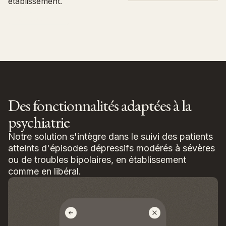
établissement.
l’expertise infirmière au
lorsque cela est
via des outils validés
cœur du parcours.
Nous
nécessaire.
(PHQ-9, GAD-2…),
contacter
transmis au soignant
pour interprétation.
Partage d’informations
sur la qualité de vie et
sur les facteurs sociaux
importants pour leur
prise en charge.
Réception de soins
personnalisés selon
leurs besoins et retours
Des fonctionnalités adaptées à la
en temps réel.
Accès à des contenus
psychiatrie
psycho-éducatifs
adaptés pour mieux
comprendre et gérer
Notre solution s'intègre dans le suivi des patients
leur état.
atteints d'épisodes dépressifs modérés à sévères
ou de troubles bipolaires, en établissement
comme en libéral.