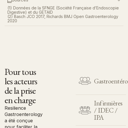
(1) Données de la SFNGE (Société Française d’Endoscopie
Digestive) et du GETAID
(2) Basch JCO 2017, Richards BMJ Open Gastroenterology
2020​
Pour tous
les acteurs
Gastroentéro
de la prise
en charge
Surveillez en temps réel
l'état de santé des
Infirmières
patients grâce à une
Resilience
/ IDEC /
interface offrant une
Gastroenterology
vision complète.
IPA
Création de synthèses
a été conçue
de données
pour faciliter la
Détectez les