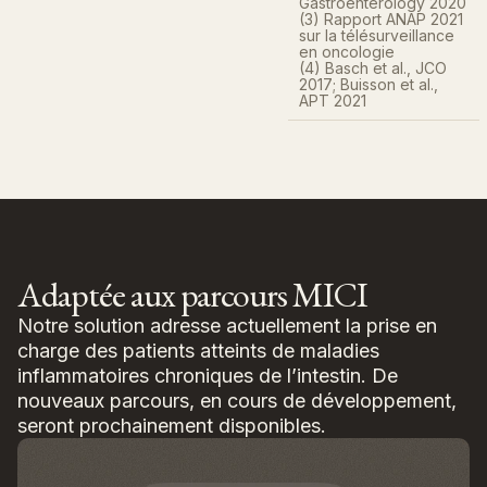
Gastroenterology 2020​
patients présentant des
de support digitaux.
(3) Rapport ANAP 2021
signes de dégradation.
sur la télésurveillance
en oncologie
(4) Basch et al., JCO
2017; Buisson et al.,
APT 2021
Adaptée aux parcours MICI
Notre solution adresse actuellement la prise en
charge des patients atteints de maladies
inflammatoires chroniques de l’intestin. De
nouveaux parcours, en cours de développement,
seront prochainement disponibles.