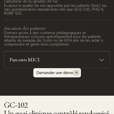
Évaluation de la qualité de vie
Évaluez la qualité de vie rapportée par les patients (QoL) via
des questionnaires standardisés tels que QLQ-C30, PHQ-9,
KEMP QOL.
Éducation des patients
Donnez accès à des contenus pédagogiques et
thérapeutiques conçues spécifiquement pour les patients
atteints de maladie de Crohn ou de RCH afin de les aider à
comprendre et gérer leurs symptômes.
Parcours MICI
Suivez la sévérité et l’évolution des symptômes de
la maladie de Crohn et de la rectocolite
Demander une démo
hémorragique grâce à des ePROs dédiés et des
questionnaires Pro-CTCAE.
Combinez l'analyse des ePROs et les résultats de
calprotectine grâce à l’intégration des
biomarqueurs, pour une prise de décision clinique
éclairée et adaptée.
GC-102
Un essai clinique contrôlé randomisé