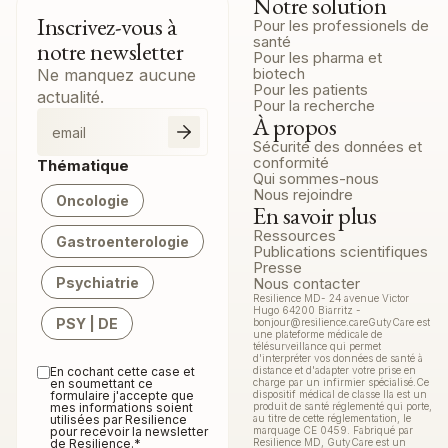
Notre solution
Inscrivez-vous à
Pour les professionels de
santé
notre newsletter
Pour les pharma et
biotech
Ne manquez aucune
Pour les patients
actualité.
Pour la recherche
À propos
Sécurité des données et
conformité
Thématique
Qui sommes-nous
Nous rejoindre
Oncologie
En savoir plus
Ressources
Gastroenterologie
Publications scientifiques
Presse
Psychiatrie
Nous contacter
Resilience MD- 24 avenue Victor
Hugo 64200 Biarritz -
PSY | DE
bonjour@resilience.careGutyCare est
une plateforme médicale de
télésurveillance qui permet
d'interpréter vos données de santé à
En cochant cette case et
distance et d'adapter votre prise en
en soumettant ce
charge par un infirmier spécialisé.Ce
formulaire j'accepte que
dispositif médical de classe IIa est un
mes informations soient
produit de santé réglementé qui porte,
utilisées par Resilience
au titre de cette réglementation, le
pour recevoir la newsletter
marquage CE 0459. Fabriqué par
de Resilience.
*
Resilience MD, GutyCare est un