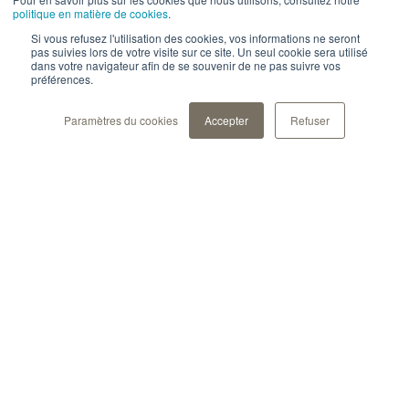
politique en matière de cookies
.
Si vous refusez l'utilisation des cookies, vos informations ne seront
pas suivies lors de votre visite sur ce site. Un seul cookie sera utilisé
dans votre navigateur afin de se souvenir de ne pas suivre vos
préférences.
Paramètres du cookies
Accepter
Refuser
Notre solution
Inscrivez-vous à
Pour les professionels de
santé
notre newsletter
Pour les pharma et
biotech
Ne manquez aucune
Pour les patients
actualité.
Pour la recherche
À propos
Sécurité des données et
conformité
Thématique