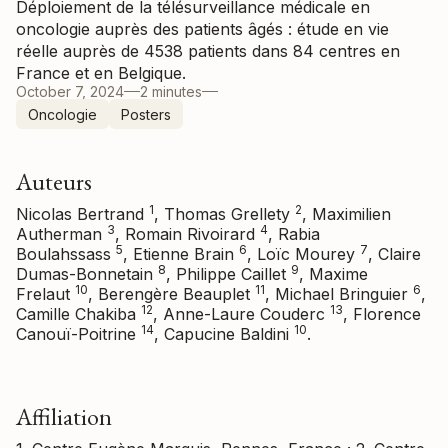
Déploiement de la télésurveillance médicale en
oncologie auprès des patients âgés : étude en vie
réelle auprès de 4538 patients dans 84 centres en
France et en Belgique.
October 7, 2024
2 minutes
Oncologie
Posters
Auteurs
1
2
Nicolas Bertrand
, Thomas Grellety
, Maximilien
3
4
Autherman
, Romain Rivoirard
, Rabia
5
6
7
Boulahssass
, Etienne Brain
, Loïc Mourey
, Claire
8
9
Dumas-Bonnetain
, Philippe Caillet
, Maxime
10
11
6
Frelaut
, Berengère Beauplet
, Michael Bringuier
,
12
13
Camille Chakiba
, Anne-Laure Couderc
, Florence
14
10
Canouï-Poitrine
, Capucine Baldini
.
Affiliation