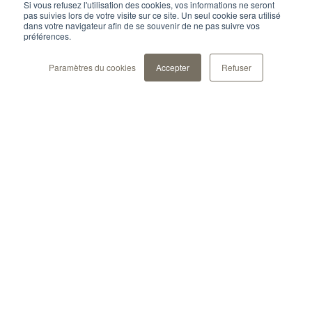
Si vous refusez l'utilisation des cookies, vos informations ne seront
pas suivies lors de votre visite sur ce site. Un seul cookie sera utilisé
dans votre navigateur afin de se souvenir de ne pas suivre vos
préférences.
Paramètres du cookies
Accepter
Refuser
Notre solution
Inscrivez-vous à
Pour les professionels de
santé
notre newsletter
Pour les pharma et
biotech
Ne manquez aucune
Pour les patients
actualité.
Pour la recherche
À propos
Sécurité des données et
conformité
Thématique
Qui sommes-nous
Nous rejoindre
Oncologie