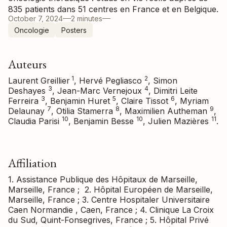
835 patients dans 51 centres en France et en Belgique.
October 7, 2024
2 minutes
Oncologie
Posters
Auteurs
1
2
Laurent Greillier
, Hervé Pegliasco
, Simon
3
4
Deshayes
, Jean-Marc Vernejoux
, Dimitri Leite
3
5
6
Ferreira
, Benjamin Huret
, Claire Tissot
, Myriam
7
8
9
Delaunay
, Otilia Stamerra
, Maximilien Autheman
,
10
10
11
Claudia Parisi
, Benjamin Besse
, Julien Mazières
.
Affiliation
1. Assistance Publique des Hôpitaux de Marseille,
Marseille, France ; 2. Hôpital Européen de Marseille,
Marseille, France ; 3. Centre Hospitaler Universitaire
Caen Normandie , Caen, France ; 4. Clinique La Croix
du Sud, Quint-Fonsegrives, France ; 5. Hôpital Privé