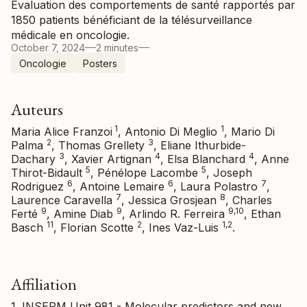
Évaluation des comportements de santé rapportés par
1850 patients bénéficiant de la télésurveillance
médicale en oncologie.
October 7, 2024
2 minutes
Oncologie
Posters
Auteurs
1
1
Maria Alice Franzoi
, Antonio Di Meglio
, Mario Di
2
3
Palma
, Thomas Grellety
, Eliane Ithurbide-
3
4
4
Dachary
, Xavier Artignan
, Elsa Blanchard
, Anne
5
5
Thirot-Bidault
, Pénélope Lacombe
, Joseph
6
6
7
Rodriguez
, Antoine Lemaire
, Laura Polastro
,
7
8
Laurence Caravella
, Jessica Grosjean
, Charles
9
9
9,10
Ferté
, Amine Diab
, Arlindo R. Ferreira
, Ethan
11
2
1,2
Basch
, Florian Scotte
, Ines Vaz-Luis
.
Affiliation
1. INSERM Unit 981 - Molecular predictors and new