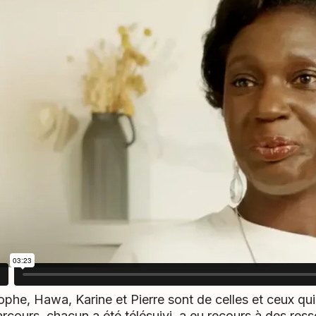
ophe, Hawa, Karine et Pierre sont de celles et ceux qui
arcours, chacun a été télésuivi, a eu recours à des res