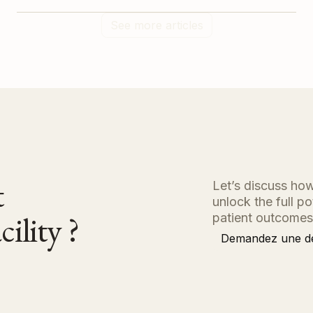
See more articles
nt
Let’s discuss how
unlock the full p
ility ?
patient outcomes
Demandez une 