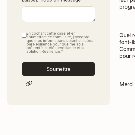
progr
En cochant cette case et en
Quel r
soumettant ce formulaire, j'accepte
que mes informations soient utilisées
font-i
par Resilience pour que me sois
présenté la télésurveillance et la
Comme
solution Resilience.
*
pour r
Merci 